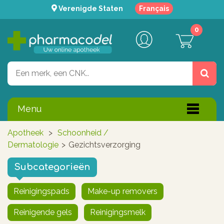
Verenigde Staten
Français
0
Menu
Apotheek
>
Schoonheid /
Dermatologie
>
Gezichtsverzorging
Subcategorieën
Reinigingspads
Make-up removers
Reinigende gels
Reinigingsmelk