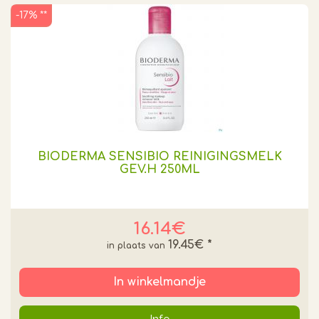
-17% **
BIODERMA SENSIBIO REINIGINGSMELK
GEV.H 250ML
16.14€
19.45€
*
In winkelmandje