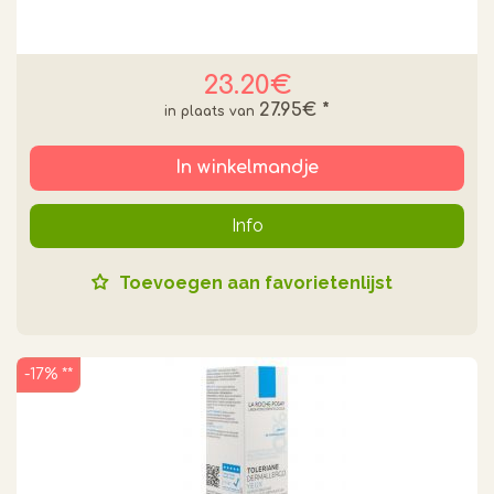
23.20€
27.95€
*
In winkelmandje
Info
Toevoegen aan favorietenlijst
-17% **