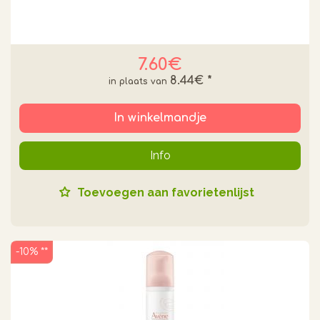
7.60€
8.44€
*
In winkelmandje
Info
Toevoegen aan favorietenlijst
-10% **