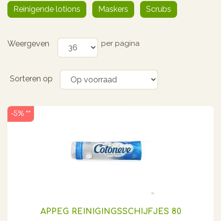
Reinigende lotions
Maskers
Scrubs
Weergeven
per pagina
Sorteren op
-5% **
APPEG REINIGINGSSCHIJFJES 80