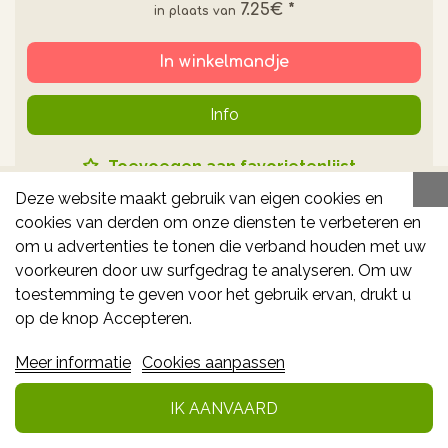
7.25€
*
In winkelmandje
Info
Toevoegen aan favorietenlijst
Deze website maakt gebruik van eigen cookies en
cookies van derden om onze diensten te verbeteren en
om u advertenties te tonen die verband houden met uw
-10% **
voorkeuren door uw surfgedrag te analyseren. Om uw
toestemming te geven voor het gebruik ervan, drukt u
op de knop Accepteren.
Meer informatie
Cookies aanpassen
IK AANVAARD
KLORANE GEZICHT KORENBLOEM MICELAIR