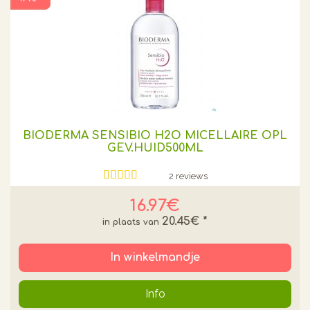
BIODERMA SENSIBIO H2O MICELLAIRE OPL
GEV.HUID500ML
2 reviews
16.97€
20.45€
*
In winkelmandje
Info