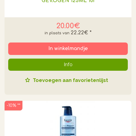
GEV.OGEN 125ML 101
20.00€
22.22€
*
In winkelmandje
Info
Toevoegen aan favorietenlijst
-10% **