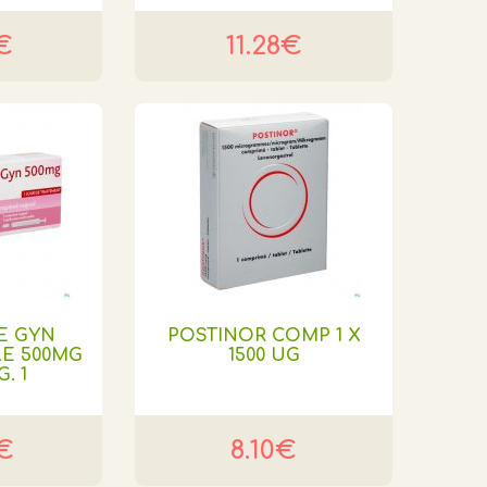
€
11.28€
E GYN
POSTINOR COMP 1 X
E 500MG
1500 UG
. 1
8€
8.10€