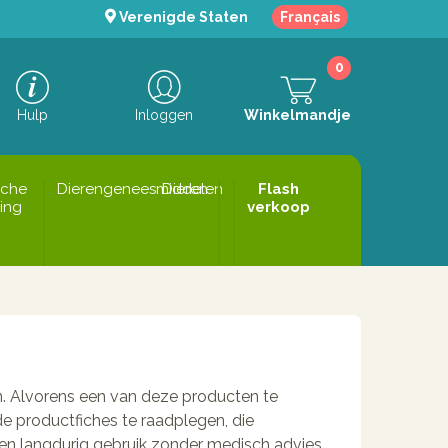
Verenigde Staten
Français
0
Hulp
Inloggen
Winkelmandje
sche
Dierengeneesmiddelen
Dieren
Flash
ing
verkoop
n. Alvorens een van deze producten te
de productfiches te raadplegen, die
Geen langdurig gebruik zonder medisch advies.