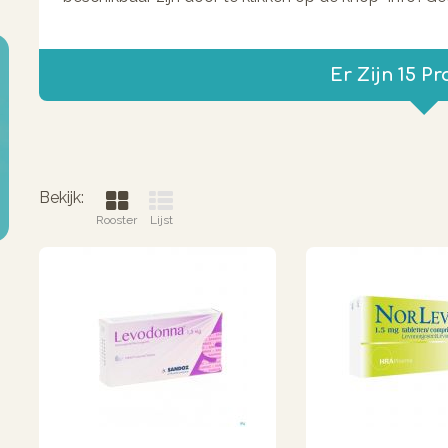
Er Zijn 15 P
Bekijk:
Rooster
Lijst