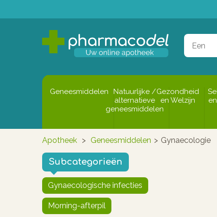
Geneesmiddelen
Natuurlijke /
Gezondheid
Se
alternatieve
en Welzijn
en
geneesmiddelen
Apotheek
>
Geneesmiddelen
>
Gynaecologie
Subcategorieën
Gynaecologische infecties
Morning-afterpil