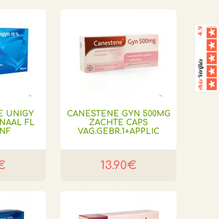
E UNIGY
CANESTENE GYN 500MG
INAAL FL
ZACHTE CAPS
 NF
VAG.GEBR.1+APPLIC
€
13.90€