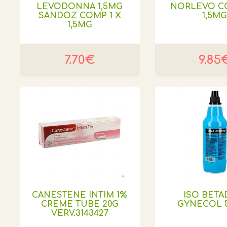
LEVODONNA 1,5MG
NORLEVO CO
SANDOZ COMP 1 X
1,5M
1,5MG
7.70€
9.85
CANESTENE INTIM 1%
ISO BETA
CREME TUBE 20G
GYNECOL 
VERV.3143427