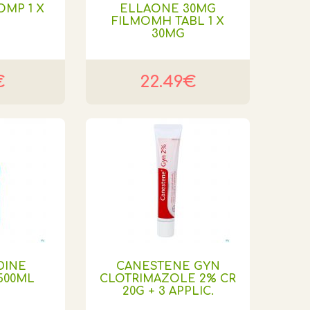
MP 1 X
ELLAONE 30MG
G
FILMOMH TABL 1 X
30MG
€
22.49€
DINE
CANESTENE GYN
500ML
CLOTRIMAZOLE 2% CR
20G + 3 APPLIC.