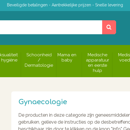
Beveiligde betalingen - Aantrekkelijke prijzen - Snelle levering
ksualiteit
Schoonheid
Mama en
Medische
Medi
 hygiëne
/
baby
apparatuur
voed
Dermatologie
en eerste
hulp
Gynaecologie
De producten in deze categorie zijn geneesmiddele
gebruiken, gelieve de instructies op de desbetreffen
beschikbaar zijn door te klikken op de knop "Info". 