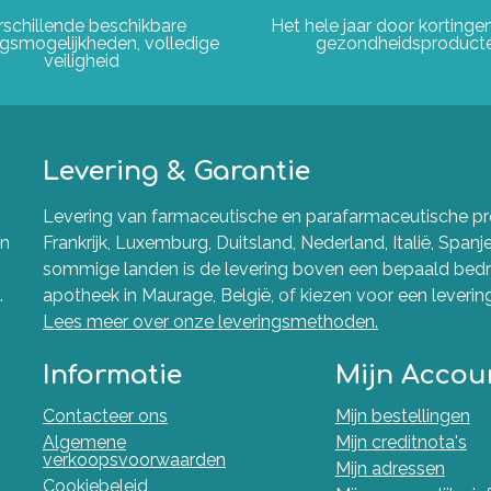
rschillende beschikbare
Het hele jaar door korting
ngsmogelijkheden, volledige
gezondheidsproduct
veiligheid
Levering & Garantie
Levering van farmaceutische en parafarmaceutische pro
en
Frankrijk, Luxemburg, Duitsland, Nederland, Italië, Spanj
sommige landen is de levering boven een bepaald bedra
.
apotheek in Maurage, België, of kiezen voor een levering 
Lees meer over onze leveringsmethoden.
Informatie
Mijn Accou
Contacteer ons
Mijn bestellingen
Algemene
Mijn creditnota's
verkoopsvoorwaarden
Mijn adressen
Cookiebeleid