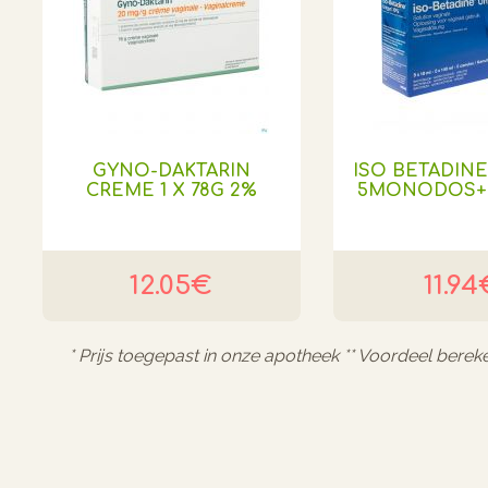
GYNO-DAKTARIN
ISO BETADIN
CREME 1 X 78G 2%
5MONODOS+
12.05€
11.94
* Prijs toegepast in onze apotheek ** Voordeel berek